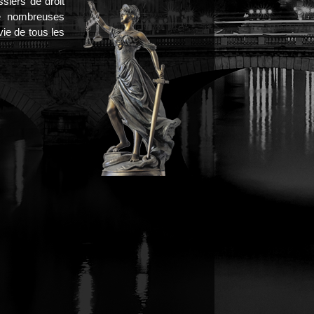
siers de droit
de nombreuses
ie de tous les