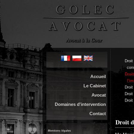
Droi
con
Droi
Accueil
l'i
Le Cabinet
Droit
Droit
Avocat
Droit
Domaines d'intervention
Contact
Droit d
Mentions légales