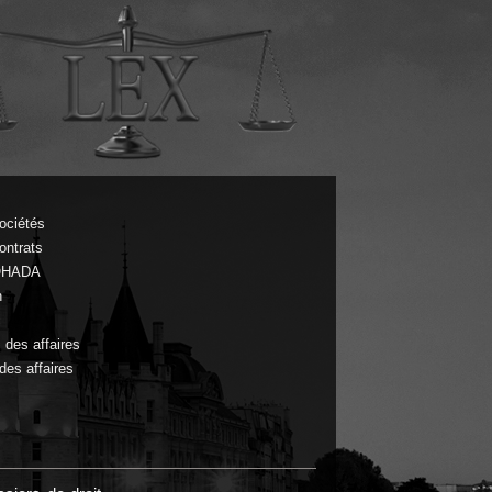
sociétés
ontrats
’OHADA
n
c
c des affaires
 des affaires